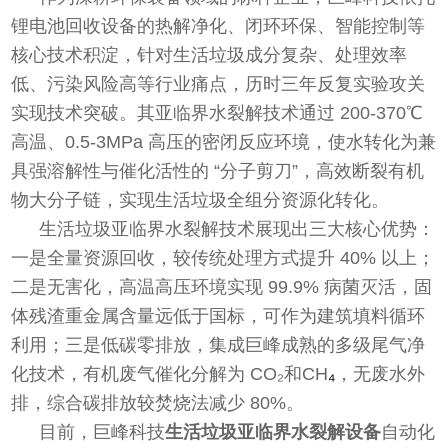
锂电池回收设备的热解净化、闭环环保、智能控制等
核心技术积淀，针对生活垃圾成分复杂、处理效率
低、污染风险高等行业痛点，历时三年反复实验攻关
实现技术突破。其亚临界水裂解技术通过 200-370℃
高温、0.5-3MPa 高压的密闭反应环境，使水转化为兼
具强溶解性与催化活性的 “分子剪刀”，高效断裂有机
物大分子链，实现生活垃圾全组分资源化转化。
生活垃圾亚临界水裂解技术展现出三大核心优势：
一是全量资源回收，
较传统处理方式提升 40% 以上；
二是无害化，高温高压环境实现 99.9% 病菌灭活，固
体残渣重金属含量远低于国标，可作为建筑填料循环
利用；三是低碳零排放，集成巨峰成熟的多级尾气净
化技术，有机废气催化分解为 CO₂和CH
₄
，无废水外
排，综合碳排放较焚烧法减少 80%。
目前，巨峰科技
生活垃圾亚临界水裂解设备
自动化